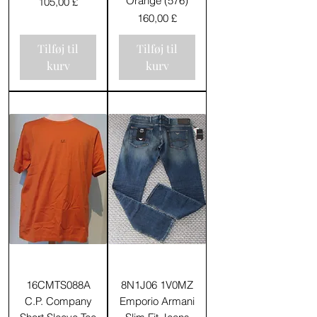
Orange (576)
Pris
105,00 £
Pris
160,00 £
Tilføj til
Tilføj til
kurv
kurv
16CMTS088A
8N1J06 1V0MZ
C.P. Company
Emporio Armani