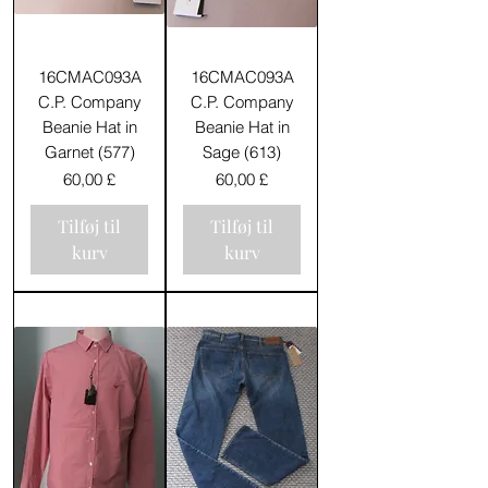
16CMAC093A
16CMAC093A
C.P. Company
C.P. Company
Beanie Hat in
Beanie Hat in
Garnet (577)
Sage (613)
Pris
Pris
60,00 £
60,00 £
Tilføj til
Tilføj til
kurv
kurv