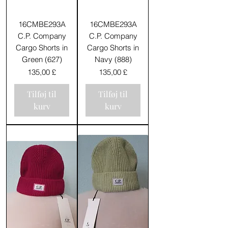
16CMBE293A
16CMBE293A
C.P. Company
C.P. Company
Cargo Shorts in
Cargo Shorts in
Green (627)
Navy (888)
Pris
Pris
135,00 £
135,00 £
Tilføj til
Tilføj til
kurv
kurv