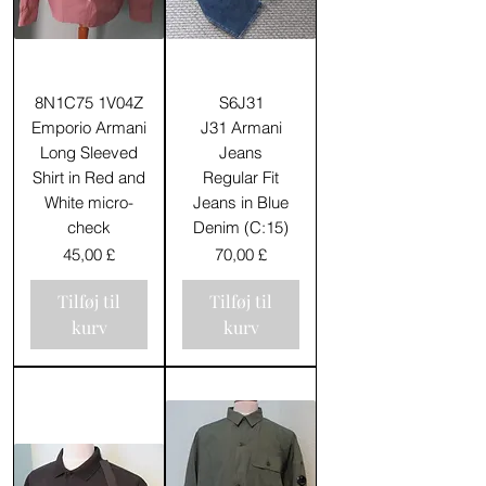
8N1C75 1V04Z
S6J31
Emporio Armani
J31 Armani
Long Sleeved
Jeans
Shirt in Red and
Regular Fit
White micro-
Jeans in Blue
check
Denim (C:15)
Pris
Pris
45,00 £
70,00 £
Tilføj til
Tilføj til
kurv
kurv