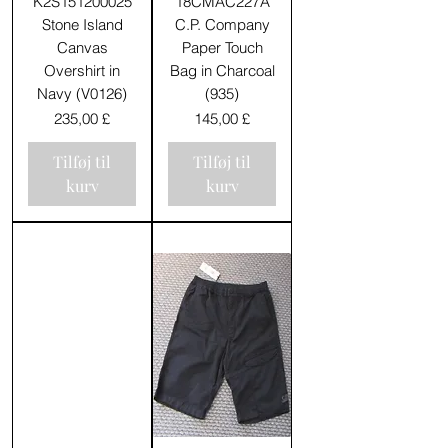
K2S151200025
18CMAC227A
Stone Island
C.P. Company
Canvas
Paper Touch
Overshirt in
Bag in Charcoal
Navy (V0126)
(935)
Pris
Pris
235,00 £
145,00 £
Tilføj til
Tilføj til
kurv
kurv