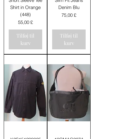
Short Sleeve Tee
Slim Fit Jeans
Shirt in Orange
Denim Blu
(448)
Pris
75,00 £
Pris
55,00 £
Tilføj til
Tilføj til
kurv
kurv